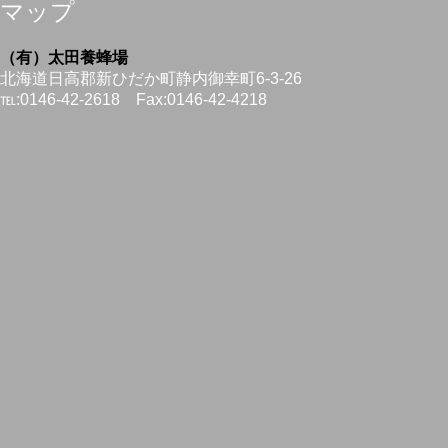
マップ
（有）太田養蜂場
北海道日高郡新ひだか町静内御幸町6-3-26
℡:0146-42-2618 Fax:0146-42-4218