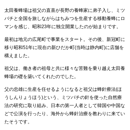
太田養蜂場は祖父の直喜が長野の養蜂家に弟子入し、ミツ
バチと全国を旅しながらはちみつを生産する移動養蜂にロ
マンを感じ、昭和23年に独立開業したのが始まりです。
最初は地元の広尾町で事業をスタート。その後、新冠町に
移り昭和51年に現在の新ひだか町(当時は静内町)に店舗を
構えました。
祖父は、働き者の祖母と共に様々な苦難を乗り越え太田養
蜂場の礎を築いてくれたのでした。
父の忠雄に生産を任せるようになると祖父は蜂針療法(ほ
うしんりょうほう)という、ミツバチの針を使った自然療
法の研究に取り組み、日本の第一人者として韓国や中国な
どで公演を行ったり、海外から蜂針治療を教わりに来てい
たそうです。