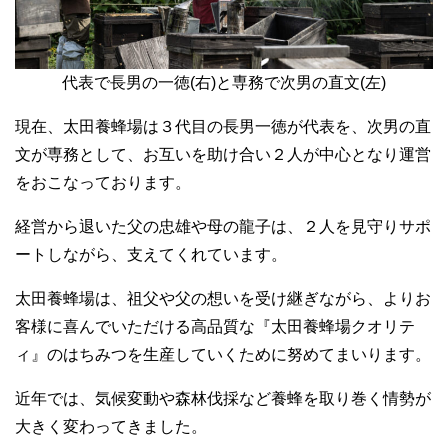
代表で長男の一徳(右)と専務で次男の直文(左)
現在、太田養蜂場は３代目の長男一徳が代表を、次男の直
文が専務として、お互いを助け合い２人が中心となり運営
をおこなっております。
経営から退いた父の忠雄や母の龍子は、２人を見守りサポ
ートしながら、支えてくれています。
太田養蜂場は、祖父や父の想いを受け継ぎながら、よりお
客様に喜んでいただける高品質な『太田養蜂場クオリテ
ィ』のはちみつを生産していくために努めてまいります。
近年では、気候変動や森林伐採など養蜂を取り巻く情勢が
大きく変わってきました。