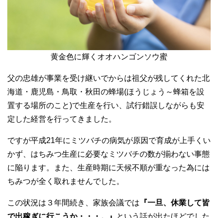
黄金色に輝くオオハンゴンソウ蜜
父の忠雄が事業を受け継いでからは祖父が残してくれた北
海道・鹿児島・鳥取・秋田の蜂場(ほうじょう～蜂箱を設
置する場所のこと)で生産を行い、試行錯誤しながらも安
定した経営を行ってきました。
ですが平成21年にミツバチの病気が原因で育成が上手くい
かず、はちみつ生産に必要なミツバチの数が揃わない事態
に陥ります。また、生産時期に天候不順が重なった為には
ちみつが全く取れませんでした。
この状況は３年間続き、家族会議では
『一旦、休業して皆
で出稼ぎに行こうか・・・。』
という話が出たほどでした